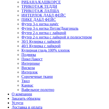
РИБАНА/КАШКОРСЕ
ТРИКОТАЖ ТЕДДИ
ТРИКОТАЖ ЛАПША
ИНТЕРЛОК ДАБЛ ФЕЙС
ПИКЕ ДАБЛ ФЕЙС
Футер 3-х нитка начёс
Футер 3-х нитка Петля/Диагональ
Футер 2-х нитка с лайкрой
Футер 2-х нитка с лайкрой и полиэстером
30/1 Кулирка с лайкрой
40/1 Кулирка с лайкрой
Кулирная гладь 100% хлопок
Подвязы
Пике/Лакост
Интерпике
Вискоза
Интерлок
Сорочечные ткани
Твил
Канвас
Вафельное полотно
О компании
Заказать образцы
Услуги
Доставка и оплата