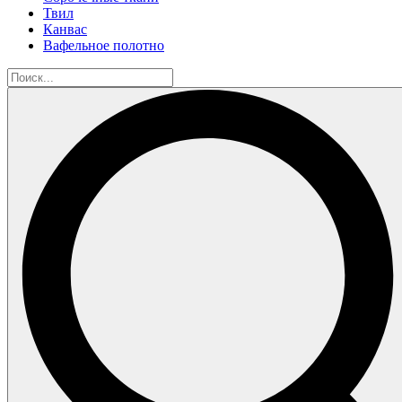
Твил
Канвас
Вафельное полотно