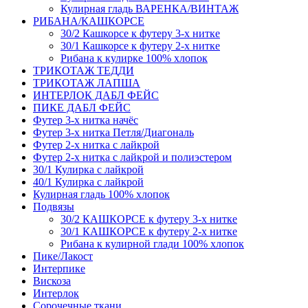
Кулирная гладь ВАРЕНКА/ВИНТАЖ
РИБАНА/КАШКОРСЕ
30/2 Кашкорсе к футеру 3-х нитке
30/1 Кашкорсе к футеру 2-х нитке
Рибана к кулирке 100% хлопок
ТРИКОТАЖ ТЕДДИ
ТРИКОТАЖ ЛАПША
ИНТЕРЛОК ДАБЛ ФЕЙС
ПИКЕ ДАБЛ ФЕЙС
Футер 3-х нитка начёс
Футер 3-х нитка Петля/Диагональ
Футер 2-х нитка с лайкрой
Футер 2-х нитка с лайкрой и полиэстером
30/1 Кулирка с лайкрой
40/1 Кулирка с лайкрой
Кулирная гладь 100% хлопок
Подвязы
30/2 КАШКОРСЕ к футеру 3-х нитке
30/1 КАШКОРСЕ к футеру 2-х нитке
Рибана к кулирной глади 100% хлопок
Пике/Лакост
Интерпике
Вискоза
Интерлок
Сорочечные ткани