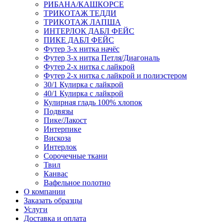
РИБАНА/КАШКОРСЕ
ТРИКОТАЖ ТЕДДИ
ТРИКОТАЖ ЛАПША
ИНТЕРЛОК ДАБЛ ФЕЙС
ПИКЕ ДАБЛ ФЕЙС
Футер 3-х нитка начёс
Футер 3-х нитка Петля/Диагональ
Футер 2-х нитка с лайкрой
Футер 2-х нитка с лайкрой и полиэстером
30/1 Кулирка с лайкрой
40/1 Кулирка с лайкрой
Кулирная гладь 100% хлопок
Подвязы
Пике/Лакост
Интерпике
Вискоза
Интерлок
Сорочечные ткани
Твил
Канвас
Вафельное полотно
О компании
Заказать образцы
Услуги
Доставка и оплата