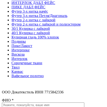
ИНТЕРЛОК ДАБЛ ФЕЙС
ПИКЕ ДАБЛ ФЕЙС
Футер 3-х нитка начёс
Футер 3-х нитка Петля/Диагональ
Футер 2-х нитка с лайкрой
Футер 2-х нитка с лайкрой и полиэстером
30/1 Кулирка с лайкрой
40/1 Кулирка с лайкрой
Кулирная гладь 100% хлопок
Подвязы
Пике/Лакост
Интерпике
Вискоза
Интерлок
Сорочечные ткани
Твил
Канвас
Вафельное полотно
ООО Докатекстиль ИНН 7715842336
ФИО
*