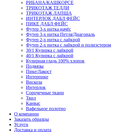
РИБАНА/КАШКОРСЕ
ТРИКОТАЖ ТЕДДИ
ТРИКОТАЖ ЛАПША
ИНТЕРЛОК ДАБЛ ФЕЙС
ПИКЕ ДАБЛ ФЕЙС
Футер 3-х нитка начёс
Футер 3-х нитка Петля/Диагональ
Футер 2-х нитка с лайкрой
Футер 2-х нитка с лайкрой и полиэстером
30/1 Кулирка с лайкрой
40/1 Кулирка с лайкрой
Кулирная гладь 100% хлопок
Подвязы
Пике/Лакост
Интерпике
Вискоза
Интерлок
Сорочечные ткани
Твил
Канвас
Вафельное полотно
О компании
Заказать образцы
Услуги
Доставка и оплата