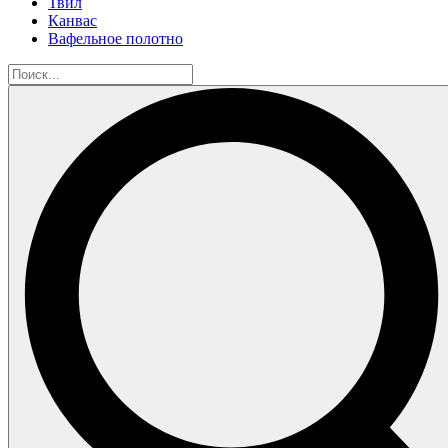
Твил
Канвас
Вафельное полотно