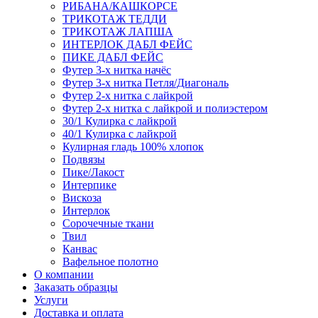
РИБАНА/КАШКОРСЕ
ТРИКОТАЖ ТЕДДИ
ТРИКОТАЖ ЛАПША
ИНТЕРЛОК ДАБЛ ФЕЙС
ПИКЕ ДАБЛ ФЕЙС
Футер 3-х нитка начёс
Футер 3-х нитка Петля/Диагональ
Футер 2-х нитка с лайкрой
Футер 2-х нитка с лайкрой и полиэстером
30/1 Кулирка с лайкрой
40/1 Кулирка с лайкрой
Кулирная гладь 100% хлопок
Подвязы
Пике/Лакост
Интерпике
Вискоза
Интерлок
Сорочечные ткани
Твил
Канвас
Вафельное полотно
О компании
Заказать образцы
Услуги
Доставка и оплата