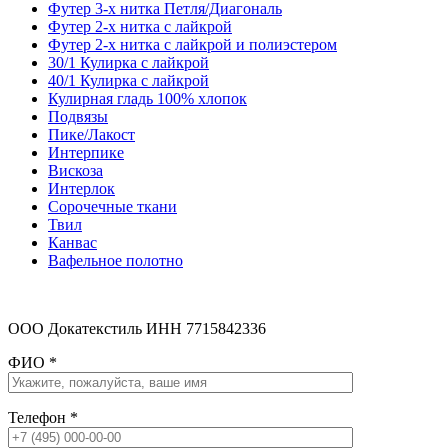
Футер 3-х нитка Петля/Диагональ
Футер 2-х нитка с лайкрой
Футер 2-х нитка с лайкрой и полиэстером
30/1 Кулирка с лайкрой
40/1 Кулирка с лайкрой
Кулирная гладь 100% хлопок
Подвязы
Пике/Лакост
Интерпике
Вискоза
Интерлок
Сорочечные ткани
Твил
Канвас
Вафельное полотно
ООО Докатекстиль ИНН 7715842336
ФИО
*
Телефон
*