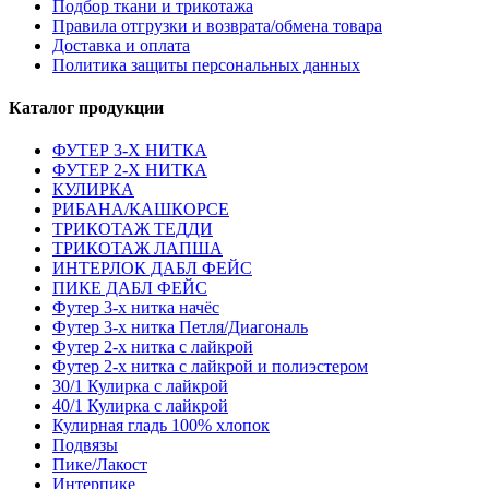
Подбор ткани и трикотажа
Правила отгрузки и возврата/обмена товара
Доставка и оплата
Политика защиты персональных данных
Каталог продукции
ФУТЕР 3-Х НИТКА
ФУТЕР 2-Х НИТКА
КУЛИРКА
РИБАНА/КАШКОРСЕ
ТРИКОТАЖ ТЕДДИ
ТРИКОТАЖ ЛАПША
ИНТЕРЛОК ДАБЛ ФЕЙС
ПИКЕ ДАБЛ ФЕЙС
Футер 3-х нитка начёс
Футер 3-х нитка Петля/Диагональ
Футер 2-х нитка с лайкрой
Футер 2-х нитка с лайкрой и полиэстером
30/1 Кулирка с лайкрой
40/1 Кулирка с лайкрой
Кулирная гладь 100% хлопок
Подвязы
Пике/Лакост
Интерпике