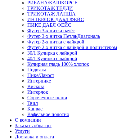
РИБАНА/КАШКОРСЕ
ТРИКОТАЖ ТЕДДИ
ТРИКОТАЖ ЛАПША
ИНТЕРЛОК ДАБЛ ФЕЙС
ПИКЕ ДАБЛ ФЕЙС
Футер 3-х нитка начёс
Футер 3-х нитка Петля/Диагональ
Футер 2-х нитка с лайкрой
Футер 2-х нитка с лайкрой и полиэстером
30/1 Кулирка с лайкрой
40/1 Кулирка с лайкрой
Кулирная гладь 100% хлопок
Подвязы
Пике/Лакост
Интерпике
Вискоза
Интерлок
Сорочечные ткани
Твил
Канвас
Вафельное полотно
О компании
Заказать образцы
Услуги
Доставка и оплата