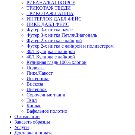
РИБАНА/КАШКОРСЕ
ТРИКОТАЖ ТЕДДИ
ТРИКОТАЖ ЛАПША
ИНТЕРЛОК ДАБЛ ФЕЙС
ПИКЕ ДАБЛ ФЕЙС
Футер 3-х нитка начёс
Футер 3-х нитка Петля/Диагональ
Футер 2-х нитка с лайкрой
Футер 2-х нитка с лайкрой и полиэстером
30/1 Кулирка с лайкрой
40/1 Кулирка с лайкрой
Кулирная гладь 100% хлопок
Подвязы
Пике/Лакост
Интерпике
Вискоза
Интерлок
Сорочечные ткани
Твил
Канвас
Вафельное полотно
О компании
Заказать образцы
Услуги
Доставка и оплата