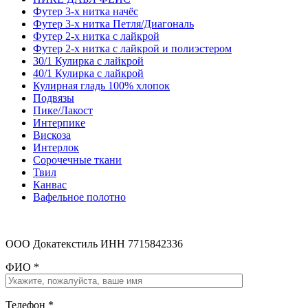
Футер 3-х нитка начёс
Футер 3-х нитка Петля/Диагональ
Футер 2-х нитка с лайкрой
Футер 2-х нитка с лайкрой и полиэстером
30/1 Кулирка с лайкрой
40/1 Кулирка с лайкрой
Кулирная гладь 100% хлопок
Подвязы
Пике/Лакост
Интерпике
Вискоза
Интерлок
Сорочечные ткани
Твил
Канвас
Вафельное полотно
ООО Докатекстиль ИНН 7715842336
ФИО
*
Телефон
*