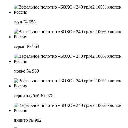
тауп № 958
серый № 963
мокко № 969
серо-голубой № 976
индиго № 982