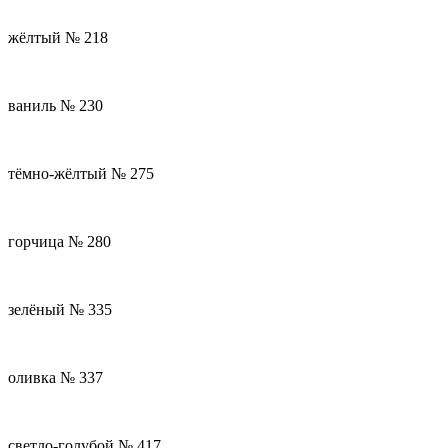
жёлтый № 218
ваниль № 230
тёмно-жёлтый № 275
горчица № 280
зелёный № 335
оливка № 337
светло-голубой № 417