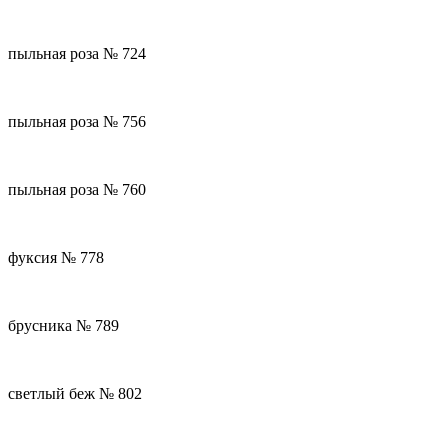
пыльная роза № 724
пыльная роза № 756
пыльная роза № 760
фуксия № 778
брусника № 789
светлый беж № 802