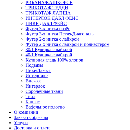
РИБАНА/КАШКОРСЕ
ТРИКОТАЖ ТЕДДИ
ТРИКОТАЖ ЛАПША
ИНТЕРЛОК ДАБЛ ФЕЙС
ПИКЕ ДАБЛ ФЕЙС
Футер 3-х нитка начёс
Футер 3-х нитка Петля/Диагональ
Футер 2-х нитка с лайкрой
Футер 2-х нитка с лайкрой и полиэстером
30/1 Кулирка с лайкрой
40/1 Кулирка с лайкрой
Кулирная гладь 100% хлопок
Подвязы
Пике/Лакост
Интерпике
Вискоза
Интерлок
Сорочечные ткани
Твил
Канвас
Вафельное полотно
О компании
Заказать образцы
Услуги
Доставка и оплата