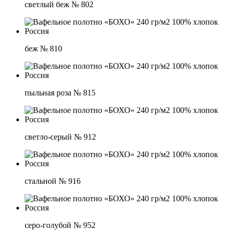
светлый беж № 802
беж № 810
пыльная роза № 815
светло-серый № 912
стальной № 916
серо-голубой № 952