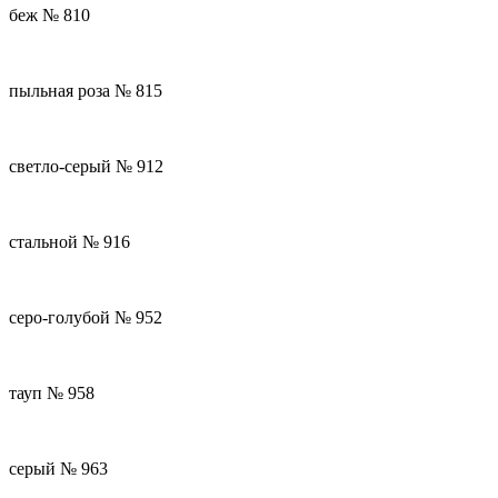
беж № 810
пыльная роза № 815
светло-серый № 912
стальной № 916
серо-голубой № 952
тауп № 958
серый № 963