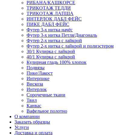
РИБАНА/КАШКОРСЕ
ТРИКОТАЖ ТЕДДИ
ТРИКОТАЖ ЛАПША
ИНТЕРЛОК ДАБЛ ФЕЙС
ПИКЕ ДАБЛ ФЕЙС
Футер 3-х нитка начёс
Футер 3-х нитка Петля/Диагональ
Футер 2-х нитка с лайкрой
Футер 2-х нитка с лайкрой и полиэстером
30/1 Кулирка с лайкрой
40/1 Кулирка с лайкрой
Кулирная гладь 100% хлопок
Подвязы
Пике/Лакост
Интерпике
Вискоза
Интерлок
Сорочечные ткани
Твил
Канвас
Вафельное полотно
О компании
Заказать образцы
Услуги
Доставка и оплата