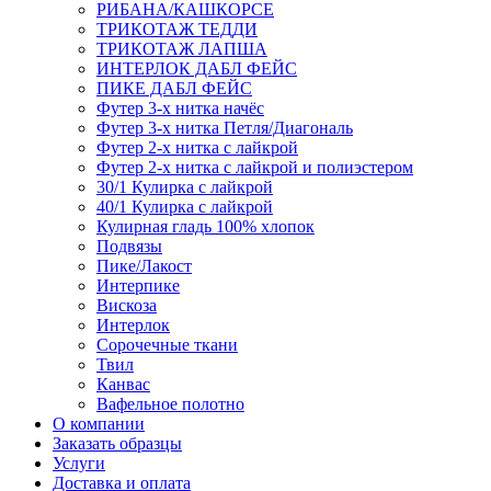
РИБАНА/КАШКОРСЕ
ТРИКОТАЖ ТЕДДИ
ТРИКОТАЖ ЛАПША
ИНТЕРЛОК ДАБЛ ФЕЙС
ПИКЕ ДАБЛ ФЕЙС
Футер 3-х нитка начёс
Футер 3-х нитка Петля/Диагональ
Футер 2-х нитка с лайкрой
Футер 2-х нитка с лайкрой и полиэстером
30/1 Кулирка с лайкрой
40/1 Кулирка с лайкрой
Кулирная гладь 100% хлопок
Подвязы
Пике/Лакост
Интерпике
Вискоза
Интерлок
Сорочечные ткани
Твил
Канвас
Вафельное полотно
О компании
Заказать образцы
Услуги
Доставка и оплата