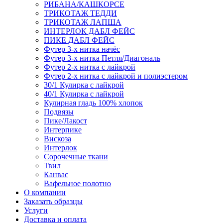
РИБАНА/КАШКОРСЕ
ТРИКОТАЖ ТЕДДИ
ТРИКОТАЖ ЛАПША
ИНТЕРЛОК ДАБЛ ФЕЙС
ПИКЕ ДАБЛ ФЕЙС
Футер 3-х нитка начёс
Футер 3-х нитка Петля/Диагональ
Футер 2-х нитка с лайкрой
Футер 2-х нитка с лайкрой и полиэстером
30/1 Кулирка с лайкрой
40/1 Кулирка с лайкрой
Кулирная гладь 100% хлопок
Подвязы
Пике/Лакост
Интерпике
Вискоза
Интерлок
Сорочечные ткани
Твил
Канвас
Вафельное полотно
О компании
Заказать образцы
Услуги
Доставка и оплата