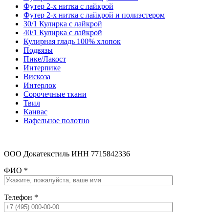
Футер 2-х нитка с лайкрой
Футер 2-х нитка с лайкрой и полиэстером
30/1 Кулирка с лайкрой
40/1 Кулирка с лайкрой
Кулирная гладь 100% хлопок
Подвязы
Пике/Лакост
Интерпике
Вискоза
Интерлок
Сорочечные ткани
Твил
Канвас
Вафельное полотно
ООО Докатекстиль ИНН 7715842336
ФИО
*
Телефон
*