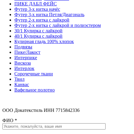
ПИКЕ ДАБЛ ФЕЙС
Футер 3-х нитка начёс
Футер 3-х нитка Петля/Диагональ
Футер 2-х нитка с лайкрой
Футер 2-х нитка с лайкрой и полиэстером
30/1 Кулирка с лайкрой
40/1 Кулирка с лайкрой
Кулирная гладь 100% хлопок
Подвязы
Пике/Лакост
Интерпике
Вискоза
Интерлок
Сорочечные ткани
Твил
Канвас
Вафельное полотно
ООО Докатекстиль ИНН 7715842336
ФИО
*