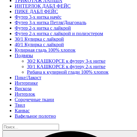
ТРИКОТАЖ ЛАПША
ИНТЕРЛОК ДАБЛ ФЕЙС
ПИКЕ ДАБЛ ФЕЙС
Футер 3-х нитка начёс
Футер 3-х нитка Петля/Диагональ
Футер 2-х нитка с лайкрой
Футер 2-х нитка с лайкрой и полиэстером
30/1 Кулирка с лайкрой
40/1 Кулирка с лайкрой
Кулирная гладь 100% хлопок
Подвязы
30/2 КАШКОРСЕ к футеру 3-х нитке
30/1 КАШКОРСЕ к футеру 2-х нитке
Рибана к кулирной глади 100% хлопок
Пике/Лакост
Интерпике
Вискоза
Интерлок
Сорочечные ткани
Твил
Канвас
Вафельное полотно