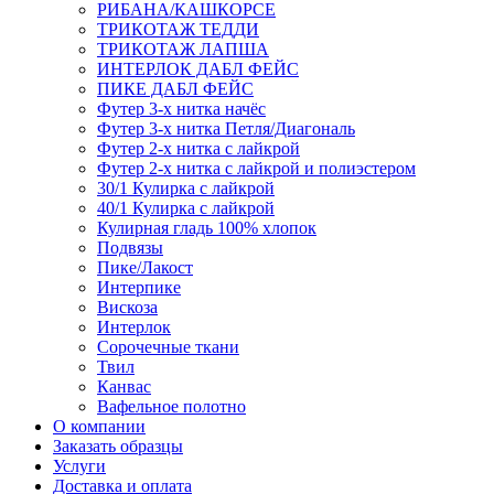
РИБАНА/КАШКОРСЕ
ТРИКОТАЖ ТЕДДИ
ТРИКОТАЖ ЛАПША
ИНТЕРЛОК ДАБЛ ФЕЙС
ПИКЕ ДАБЛ ФЕЙС
Футер 3-х нитка начёс
Футер 3-х нитка Петля/Диагональ
Футер 2-х нитка с лайкрой
Футер 2-х нитка с лайкрой и полиэстером
30/1 Кулирка с лайкрой
40/1 Кулирка с лайкрой
Кулирная гладь 100% хлопок
Подвязы
Пике/Лакост
Интерпике
Вискоза
Интерлок
Сорочечные ткани
Твил
Канвас
Вафельное полотно
О компании
Заказать образцы
Услуги
Доставка и оплата