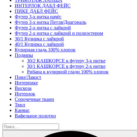
ТРИКОТАЖ ЛАПША
ИНТЕРЛОК ДАБЛ ФЕЙС
ПИКЕ ДАБЛ ФЕЙС
Футер 3-х нитка начёс
Футер 3-х нитка Петля/Диагональ
Футер 2-х нитка с лайкрой
Футер 2-х нитка с лайкрой и полиэстером
30/1 Кулирка с лайкрой
40/1 Кулирка с лайкрой
Кулирная гладь 100% хлопок
Подвязы
30/2 КАШКОРСЕ к футеру 3-х нитке
30/1 КАШКОРСЕ к футеру 2-х нитке
Рибана к кулирной глади 100% хлопок
Пике/Лакост
Интерпике
Вискоза
Интерлок
Сорочечные ткани
Твил
Канвас
Вафельное полотно