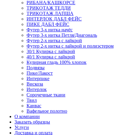
РИБАНА/КАШКОРСЕ
ТРИКОТАЖ ТЕДДИ
ТРИКОТАЖ ЛАПША
ИНТЕРЛОК ДАБЛ ФЕЙС
ПИКЕ ДАБЛ ФЕЙС
Футер 3-х нитка начёс
Футер 3-х нитка Петля/Диагональ
Футер 2-х нитка с лайкрой
Футер 2-х нитка с лайкрой и полиэстером
30/1 Кулирка с лайкрой
40/1 Кулирка с лайкрой
Кулирная гладь 100% хлопок
Подвязы
Пике/Лакост
Интерпике
Вискоза
Интерлок
Сорочечные ткани
Твил
Канвас
Вафельное полотно
О компании
Заказать образцы
Услуги
Доставка и оплата