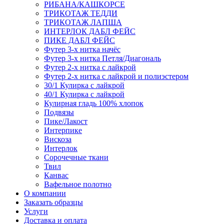
РИБАНА/КАШКОРСЕ
ТРИКОТАЖ ТЕДДИ
ТРИКОТАЖ ЛАПША
ИНТЕРЛОК ДАБЛ ФЕЙС
ПИКЕ ДАБЛ ФЕЙС
Футер 3-х нитка начёс
Футер 3-х нитка Петля/Диагональ
Футер 2-х нитка с лайкрой
Футер 2-х нитка с лайкрой и полиэстером
30/1 Кулирка с лайкрой
40/1 Кулирка с лайкрой
Кулирная гладь 100% хлопок
Подвязы
Пике/Лакост
Интерпике
Вискоза
Интерлок
Сорочечные ткани
Твил
Канвас
Вафельное полотно
О компании
Заказать образцы
Услуги
Доставка и оплата