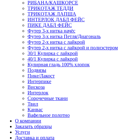
РИБАНА/КАШКОРСЕ
ТРИКОТАЖ ТЕДДИ
ТРИКОТАЖ ЛАПША
ИНТЕРЛОК ДАБЛ ФЕЙС
ПИКЕ ДАБЛ ФЕЙС
Футер 3-х нитка начёс
Футер 3-х нитка Петля/Диагональ
Футер 2-х нитка с лайкрой
Футер 2-х нитка с лайкрой и полиэстером
30/1 Кулирка с лайкрой
40/1 Кулирка с лайкрой
Кулирная гладь 100% хлопок
Подвязы
Пике/Лакост
Интерпике
Вискоза
Интерлок
Сорочечные ткани
Твил
Канвас
Вафельное полотно
О компании
Заказать образцы
Услуги
Доставка и оплата